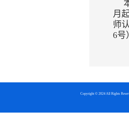
月
师认
6
Copyright © 2024 All Righ