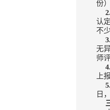
份
认
不
无异
师
上
日